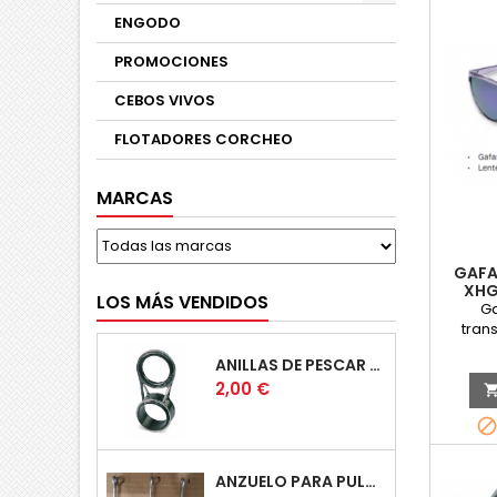
ENGODO
PROMOCIONES
CEBOS VIVOS
FLOTADORES CORCHEO
MARCAS
GAFA
XHG
LOS MÁS VENDIDOS
Ga
tran
ANILLAS DE PESCAR CAÑA TELESCOPICAS
Precio
2,00 €
ANZUELO PARA PULPERA