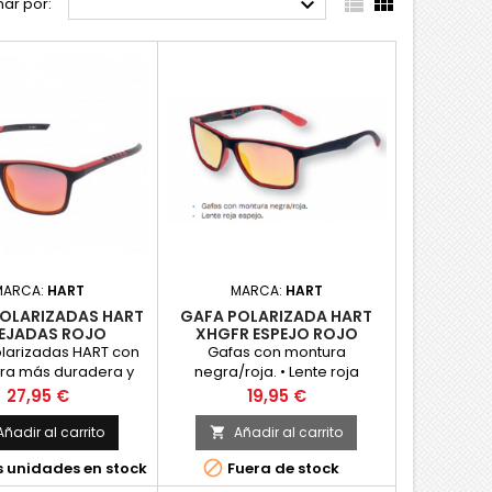



ar por:
MARCA:
HART
MARCA:
HART
OLARIZADAS HART
GAFA POLARIZADA HART
EJADAS ROJO
XHGFR ESPEJO ROJO
larizadas HART con
Gafas con montura
ura más duradera y
negra/roja. • Lente roja
a, gracias a su
espejo.
Precio
Precio
27,95 €
19,95 €
ición en polímero
deal para una gafa
Añadir al carrito
Añadir al carrito

va.Son flotantes e

 unidades en stock
Fuera de stock
 estuche rígido rojo
t, gamuza y cinta.