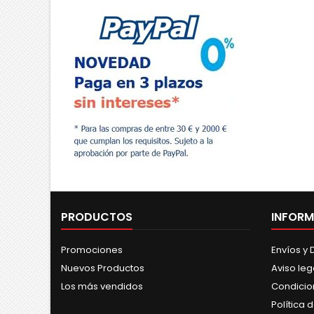
PRODUCTOS
INFOR
Promociones
Envíos y
Nuevos Productos
Aviso leg
Los más vendidos
Condicio
Política 