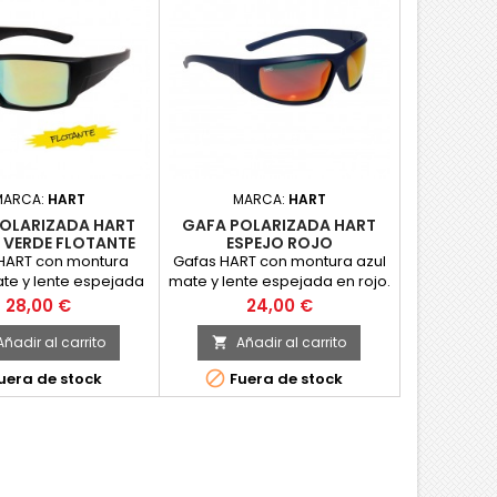
MARCA:
HART
MARCA:
HART
OLARIZADA HART
GAFA POLARIZADA HART
 VERDE FLOTANTE
ESPEJO ROJO
HART con montura
Gafas HART con montura azul
te y lente espejada
mate y lente espejada en rojo.
en verde.
Precio
Precio
28,00 €
24,00 €
Añadir al carrito
Añadir al carrito


uera de stock
Fuera de stock