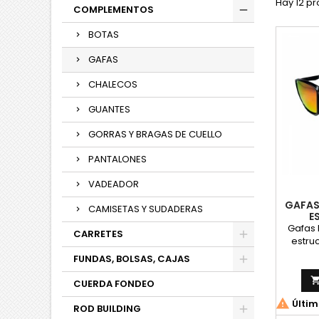
Hay 12 pr
COMPLEMENTOS
BOTAS
GAFAS
CHALECOS
GUANTES
GORRAS Y BRAGAS DE CUELLO
PANTALONES
VADEADOR
GAFAS
CAMISETAS Y SUDADERAS
E
Gafas 
CARRETES
estru
cóm
FUNDAS, BOLSAS, CAJAS
comp
TR90,
CUERDA FONDEO
depor

Últim
incluy
ROD BUILDING
de H