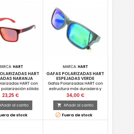
MARCA:
HART
MARCA:
HART
OLARIZADAS HART
GAFAS POLARIZADAS HART
JADAS NARANJA
ESPEJADAS VERDE
larizadas HART con
Gafas Polarizadas HART con
 polarización sólida
estructura más duradera y
ar 8C AC.Incluyen
cómoda, gracias a su
Precio
Precio
23,25 €
34,00 €
ígido negro de Hart.
composición en polímero
TR90, ideal para una gafa
Añadir al carrito
Añadir al carrito

deportiva.Son flotantes e

uera de stock
Fuera de stock
incluyen estuche rígido rojo
de Hart, gamuza y cinta.