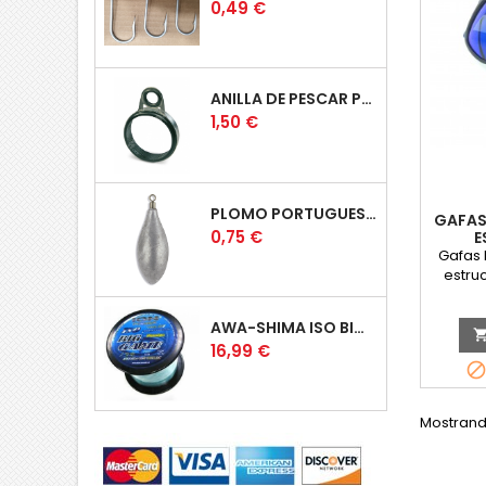
Precio
0,49 €
ANILLA DE PESCAR PUENTE BAJO
Precio
1,50 €
PLOMO PORTUGUES ROLLING
GAFAS
Precio
0,75 €
E
Gafas 
estru
cóm
comp
AWA-SHIMA ISO BIG GAME AZUL
TR90,
Precio
16,99 €
depor
incluy
de H
Mostrando