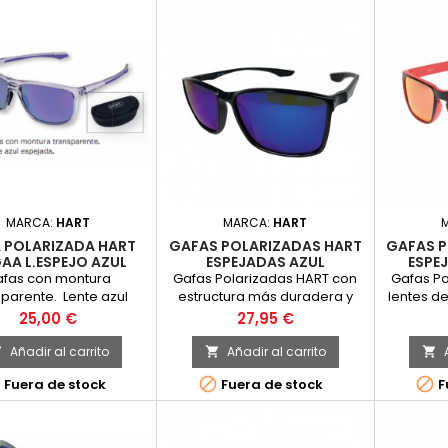
MARCA:
HART
MARCA:
HART
 POLARIZADA HART
GAFAS POLARIZADAS HART
GAFAS P
AA L.ESPEJO AZUL
ESPEJADAS AZUL
ESPE
fas con montura
Gafas Polarizadas HART con
Gafas Po
sparente. Lente azul
estructura más duradera y
lentes de
espejada.
cómoda, gracias a su
estánd
Precio
Precio
25,00 €
27,95 €
composición en polímero
estuche r
TR90, ideal para una gafa
Añadir al carrito
Añadir al carrito



deportiva.Son flotantes e



Fuera de stock
Fuera de stock
F
incluyen estuche rígido rojo
de Hart, gamuza y cinta.