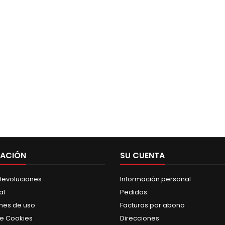
MACIÓN
SU CUENTA
 Devoluciones
Información personal
al
Pedidos
nes de uso
Facturas por abono
de Cookies
Direcciones