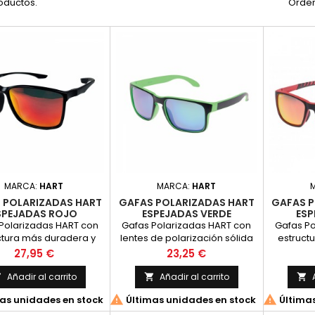
oductos.
Orden
MARCA:
HART
MARCA:
HART
 POLARIZADAS HART
GAFAS POLARIZADAS HART
GAFAS P
SPEJADAS ROJO
ESPEJADAS VERDE
ESP
Polarizadas HART con
Gafas Polarizadas HART con
Gafas Po
ctura más duradera y
lentes de polarización sólida
estruct
oda, gracias a su
estándar 8C AC.Incluyen
cómod
Precio
Precio
27,95 €
23,25 €
osición en polímero
estuche rígido negro de Hart.
compos
 ideal para una gafa
TR90, i
Añadir al carrito
Añadir al carrito



tiva.Son flotantes e
deporti


as unidades en stock
Últimas unidades en stock
Últimas
en estuche rígido rojo
incluyen
art, gamuza y cinta.
de Har