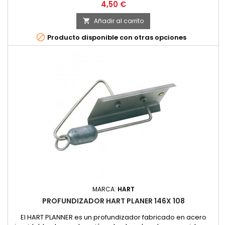
Precio
4,50 €
Añadir al carrito


Producto disponible con otras opciones
MARCA:
HART
PROFUNDIZADOR HART PLANER 146X 108
El HART PLANNER es un profundizador fabricado en acero