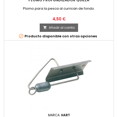
PLOMO PROFUNDIZADOR QUILLA
Plomo para la pesca al currican de fondo.
Precio
4,50 €
Añadir al carrito


Producto disponible con otras opciones
MARCA:
HART