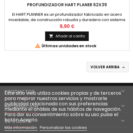
PROFUNDIZADOR HART PLANER 62X39
El HART PLANNER es un profundizador fabricado en acero
inoxidable, de construcción robusta y duradera con sistema
de inclinación ascendente tras la picada. Podremos
Precio
9,90 €
utilizarlos para trolling ligero, pesca de calamar a curricán
y/o pesca de altura
Añadir al carrito


Últimas unidades en stock
VOLVER ARRIBA


PRODUCTOS
Este sitio web utiliza cookies propias y de terceros
para mejorar nuestros servicios y mostrarle
publicidad relacionada con sus preferencias

INFORMACIÓN
mediante el análisis de sus hábitos de navegación.
Para dar su consentimiento sobre su uso pulse el
botón Acepto.

SU CUENTA
Más información
Personalizar las cookies