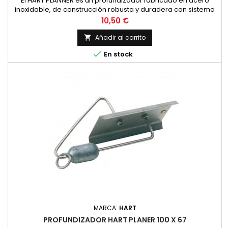
El HART PLANNER es un profundizador fabricado en acero
inoxidable, de construcción robusta y duradera con sistema
de inclinación ascendente tras la picada. Podremos
Precio
10,50 €
utilizarlos para trolling ligero, pesca de calamar a curricán
y/o pesca de altura
Añadir al carrito


En stock
MARCA:
HART
PROFUNDIZADOR HART PLANER 100 X 67