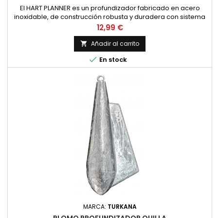
El HART PLANNER es un profundizador fabricado en acero
inoxidable, de construcción robusta y duradera con sistema
de inclinación ascendente tras la picada. Podremos
Precio
12,99 €
utilizarlos para trolling ligero, pesca de calamar a curricán
y/o pesca de altura
Añadir al carrito


En stock
MARCA:
TURKANA