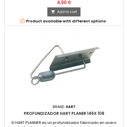
Price
4,50 €
Add to cart


Product available with different options
BRAND:
HART
PROFUNDIZADOR HART PLANER 146X 108
El HART PLANNER es un profundizador fabricado en acero