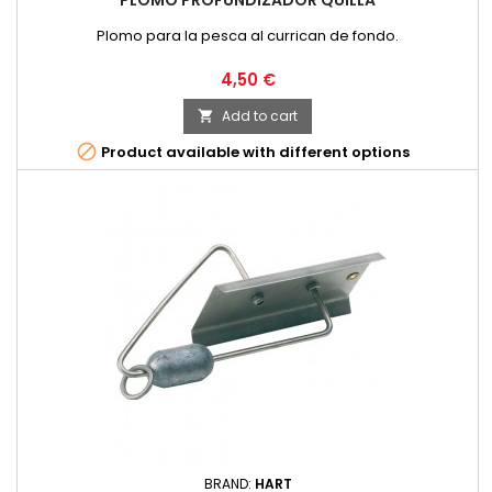
PLOMO PROFUNDIZADOR QUILLA
Plomo para la pesca al currican de fondo.
Price
4,50 €
Add to cart


Product available with different options
BRAND:
HART