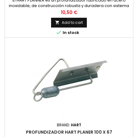
El HART PLANNER es un profundizador fabricado en acero
inoxidable, de construcción robusta y duradera con sistema
de inclinación ascendente tras la picada. Podremos
Price
10,50 €
utilizarlos para trolling ligero, pesca de calamar a curricán
y/o pesca de altura
Add to cart


In stock
BRAND:
HART
PROFUNDIZADOR HART PLANER 100 X 67