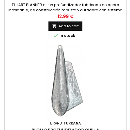
El HART PLANNER es un profundizador fabricado en acero
inoxidable, de construcción robusta y duradera con sistema
de inclinación ascendente tras la picada. Podremos
Price
12,99 €
utilizarlos para trolling ligero, pesca de calamar a curricán
y/o pesca de altura
Add to cart


In stock
BRAND:
TURKANA