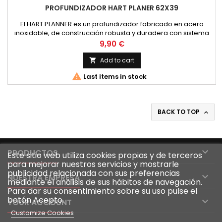
PROFUNDIZADOR HART PLANER 62X39
El HART PLANNER es un profundizador fabricado en acero
inoxidable, de construcción robusta y duradera con sistema
de inclinación ascendente tras la picada. Podremos
Price
9,90 €
utilizarlos para trolling ligero, pesca de calamar a curricán
y/o pesca de altura
Add to cart


Last items in stock
BACK TO TOP


PRODUCTOS
Este sitio web utiliza cookies propias y de terceros
para mejorar nuestros servicios y mostrarle
publicidad relacionada con sus preferencias

NUESTRA EMPRESA
mediante el análisis de sus hábitos de navegación.
Para dar su consentimiento sobre su uso pulse el
botón Acepto.

YOUR ACCOUNT
Customize Cookies