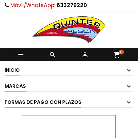
Móvil/WhatsApp:
633279220
0



shopping_cart
INICIO
MARCAS
FORMAS DE PAGO CON PLAZOS