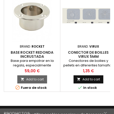
BRAND:
ROCKET
BRAND:
VIRUX
BASE ROCKET REDONDA
CONECTOR DE BOILLES
INCRUSTADA
VIRUX 5MM
Base para empotrar en la
Conectores de boilies y
regala, especialmente
pellets en diferentes tamaños
indicada para soportar los
Price
Price
59,00 €
1,35 €
maximos esfuerzos. valida
para todos los tipos de
Add to cart
Add to cart


producto rocket. Base


Fuera de stock
In stock
especialmente util para
montar en todo tipo de
regalas, muy recomendable
para soportar esfuerzos
importantes y que el montaje
no afecte a la estetica de la

PRODUCTOS