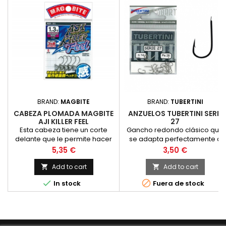
BRAND:
MAGBITE
BRAND:
TUBERTINI
CABEZA PLOMADA MAGBITE
ANZUELOS TUBERTINI SERIE
AJI KILLER FEEL
27
Esta cabeza tiene un corte
Gancho redondo clásico que
delante que le permite hacer
se adapta perfectamente a
mejor los movimiento de aji
innumerables tipos de pesca.
Price
Price
5,35 €
3,50 €
Gracias a los diferentes
colores, negro, dorado y gris,
Add to cart
Add to cart


combina muy bien con


In stock
Fuera de stock
muchos tipos de cebos, como
el maíz lombriz y la estrella de
mar. Excelente, gracias a la
calidad de los materiales,
también para la pesca de