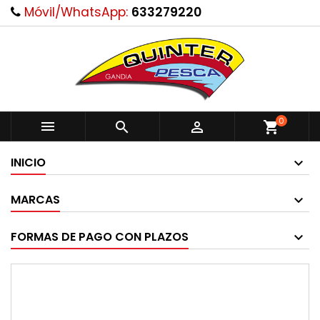
Móvil/WhatsApp:
633279220
0



shopping_cart
INICIO
MARCAS
FORMAS DE PAGO CON PLAZOS