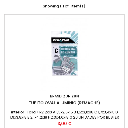
Showing 1-1 of 1 item(s)
BRAND:
ZUN ZUN
TUBITO OVAL ALUMINIO (REMACHE)
interior Talla 1,1x2,2x10 A 1,3x2,6x15 B 1,5x3,0x18 C 1,7x3,4x18 D
1,9x3,8x18 E 2,1x4,2x18 F 2,3x4,6x18 G 20 UNIDADES POR BLISTER
Price
3,00 €