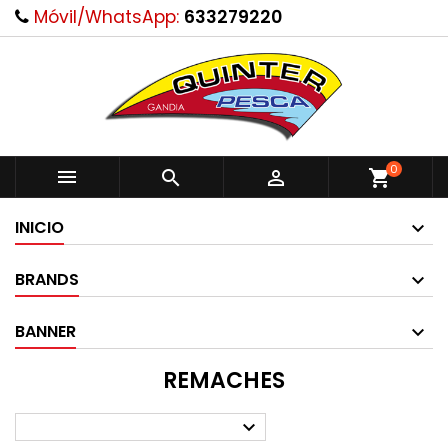
Móvil/WhatsApp:
633279220
0



shopping_cart
INICIO
BRANDS
BANNER
REMACHES
