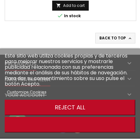
Add to cart


In stock
BACK TO TOP

Este sitio web utiliza cookies propias y de terceros
para mejorar nuestros servicios y mostrarle

PRODUCTOS
publicidad relacionada con sus preferencias
mediante el análisis de sus hábitos de navegación.
Para dar su consentimiento sobre su uso pulse el

NUESTRA EMPRESA
botón Acepto.
Customize Cookies

YOUR ACCOUNT
REJECT ALL

CONTACT