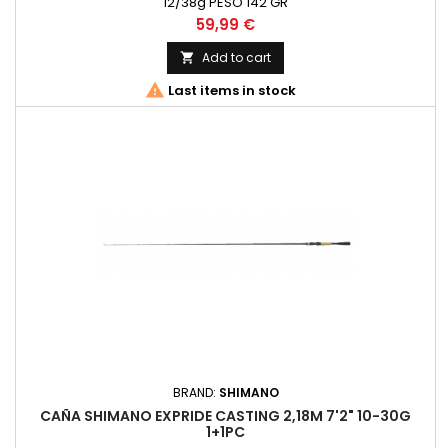
12/38g PESO 142 GR
Price
59,99 €
Add to cart


Last items in stock
BRAND:
SHIMANO
CAÑA SHIMANO EXPRIDE CASTING 2,18M 7'2" 10-30G
1+1PC