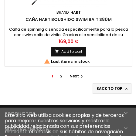
BRAND:
HART
CAÑA HART BOUSHIDO SWIM BAIT S80M
Caña de spinning diseñada específicamente para la pesca
con swim baits de vinilo. Gracias a la sensibilidad de su
puntero y a su gran reserva de potencia es capaz de
Price
169,00 €
manejar a la perfección nuestros swim baits blandos y clavar
los peces sin problemas, aunque montemos el señuelo con
Add to cart

anzuelos texas ocultos. Blank tubular fabricado en carbono

Last items in stock
alto módulo...
1
2
Next

BACK TO TOP


PRODUCTOS
Este sitio web utiliza cookies propias y de terceros
para mejorar nuestros servicios y mostrarle
publicidad relacionada con sus preferencias

NUESTRA EMPRESA
mediante el análisis de sus hábitos de navegación.