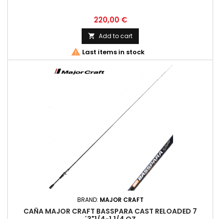
Price
220,00 €
Add to cart


Last items in stock
BRAND:
MAJOR CRAFT
CAÑA MAJOR CRAFT BASSPARA CAST RELOADED 7