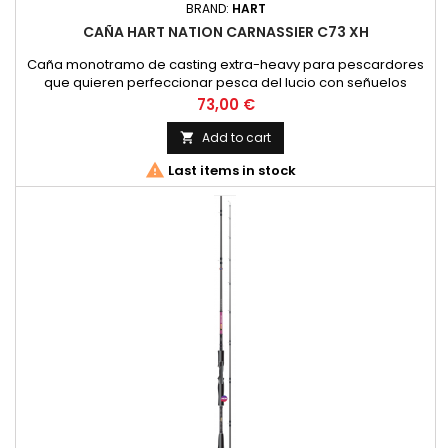
BRAND:
HART
CAÑA HART NATION CARNASSIER C73 XH
Caña monotramo de casting extra-heavy para pescardores
que quieren perfeccionar pesca del lucio con señuelos
pesados. Acción rápida de punta y gran reserva de potencia
Price
73,00 €
perfectas para pescas con grandes vinilos plomados en
Texas o Jig Head. Blank tubular de carbono 24T. Montada con
Add to cart

anillas FUJI O Ring. Portacarrete tipo PTSMPK. Funda de tela.

Last items in stock
Longitud...