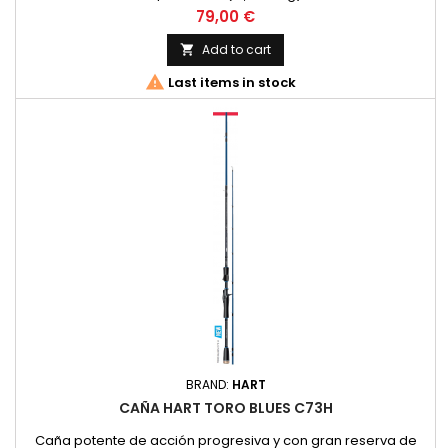
Price
79,00 €
Add to cart


Last items in stock
BRAND:
HART
CAÑA HART TORO BLUES C73H
Caña potente de acción progresiva y con gran reserva de