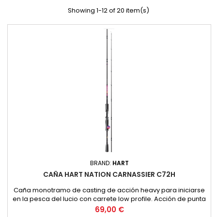
Showing 1-12 of 20 item(s)
BRAND:
HART
CAÑA HART NATION CARNASSIER C72H
Caña monotramo de casting de acción heavy para iniciarse
en la pesca del lucio con carrete low profile. Acción de punta
y gran reserva de potencia perfectas para pescas con vinilos
Price
69,00 €
plomados en Texas o Jig Head. Blank tubular de carbono 24T.