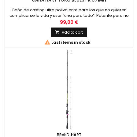
CAÑA HART TORO BLUES FK C71MH
Caña de casting ultra polivalente para los que no quieren
complicarse la vida y usar “una para todo”. Potente pero no
muy seca, ideal para pescar con rubber jigs, Texas, spinners,
Price
99,00 €
cranks… Blank tubular de carbono . Montada con anillas FUJI K
y portacarrete casting customizado en carbono C-40X.
Add to cart

Funda de tela. Longitud 7´1´2.16m Secciones 1 Accion MH...

Last items in stock
BRAND:
HART