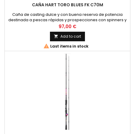
CAÑA HART TORO BLUES FK C70M
Caña de casting dulce y con buena reserva de potencia
destinada a pescas rápidas y prospecciones con spinners y
minnows. Perfecta también para manejar swimbaits ligeros y
Price
97,00 €
pequeños jig heads. Blank tubular de carbono. Montada con
anillas FUJI K. Portacarrete casting customizado en carbono
Add to cart

C-40X. Funda de tela. Longitud 7´0´2.13m Secciones 1 Accion

Last items in stock
M...