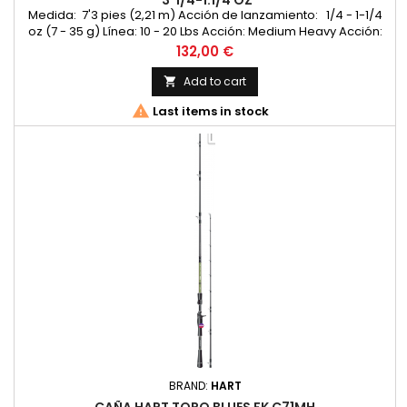
´3"1/4-1.1/4 OZ
Medida: 7'3 pies (2,21 m) Acción de lanzamiento: 1/4 - 1-1/4
oz (7 - 35 g) Línea: 10 - 20 Lbs Acción: Medium Heavy Acción:
Fast Peso: 154 g
Price
132,00 €
Add to cart


Last items in stock
BRAND:
HART