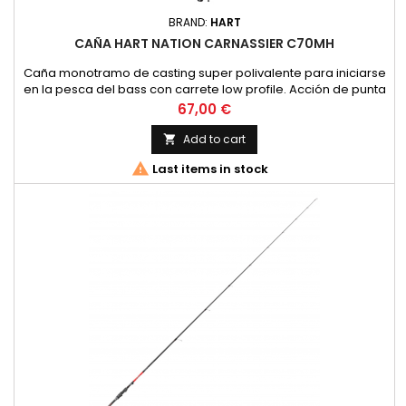
BRAND:
HART
CAÑA HART NATION CARNASSIER C70MH
Caña monotramo de casting super polivalente para iniciarse
en la pesca del bass con carrete low profile. Acción de punta
y buena reserva de potencia perfectas paravpescas con
Price
67,00 €
Texas, Jig Head o Spinner Baits. Blank tubular de carbono 24T.
Montadavcon anillas FUJI O Ring. Portacarrete tipo PTSMPK.
Add to cart

Funda de tela. Longitud 2.13m Secciones1 Accion MH 12/38g...

Last items in stock