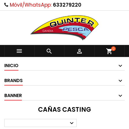
Móvil/WhatsApp:
633279220
0



shopping_cart
INICIO
BRANDS
BANNER
CAÑAS CASTING
