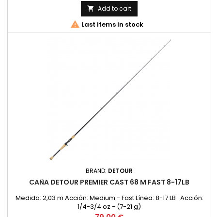
Montada con anillas FUJI O Ring. Portacarrete tipo PTSMPK.
Add to cart

Funda de tela. Longitud 2.18m Secciones1 Accion MH...

Last items in stock
BRAND:
DETOUR
CAÑA DETOUR PREMIER CAST 68 M FAST 8-17LB
Medida: 2,03 m Acción: Medium - Fast Línea: 8-17 LB Acción:
1/4-3/4 oz - (7-21 g)
Price