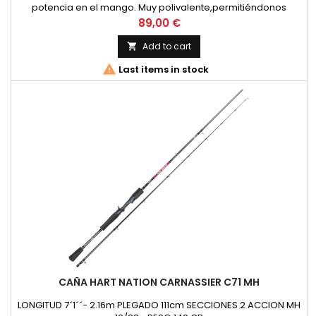
potencia en el mango. Muy polivalente,permitiéndonos
pescar igualmente bien con montajes Texas, Carolina,
Price
89,00 €
Rubber Jigs o Spinner Baits.Montada con anillas K tipo SIC y
portacarrete casting customizado en carbono C-40X. Funda
Add to cart

de tela.

Last items in stock
CAÑA HART NATION CARNASSIER C71 MH
LONGITUD 7´1´´- 2.16m PLEGADO 111cm SECCIONES 2 ACCION MH