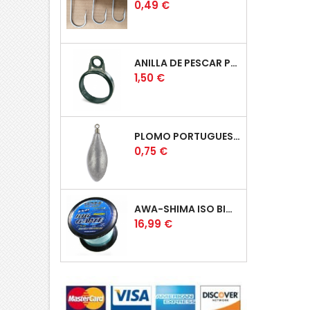
Price
0,49 €
ANILLA DE PESCAR PUENTE BAJO
Price
1,50 €
PLOMO PORTUGUES ROLLING
Price
0,75 €
AWA-SHIMA ISO BIG GAME AZUL
Price
16,99 €