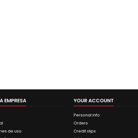
A EMPRESA
YOUR ACCOUNT
Personal info
al
Orders
nes de uso
Credit slips