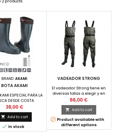
 2 products.
VADEADOR STRONG
BRAND:
AKAMI
BOTA AKAMI
El vadeador Strong tiene en
diversas tallas a elegir y en
KAMI ESPECIAL PARA LA
color verde para camuflarse
Price
66,00 €
SCA DESDE COSTA
perfectamente con la
Price
38,00 €
naturaleza. Ha sido fabricado
Add to cart

con nylon/PVC con un
Add to cart


Product available with
laminado suave al tacto,
different options
silencioso y robusto.

In stock