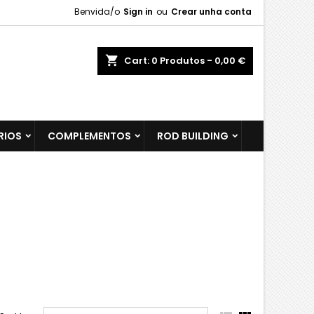
Benvida/o
Sign in
ou
Crear unha conta
shopping_cart
Cart:
0
Produtos - 0,00 €
RIOS
COMPLEMENTOS
ROD BUILDING