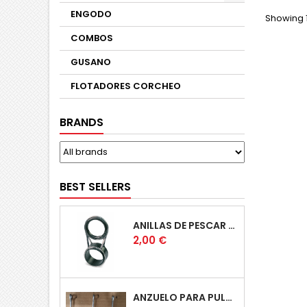
ENGODO
Showing 1
COMBOS
GUSANO
FLOTADORES CORCHEO
BRANDS
BEST SELLERS
ANILLAS DE PESCAR CAÑA TELESCOPICAS
Price
2,00 €
ANZUELO PARA PULPERA