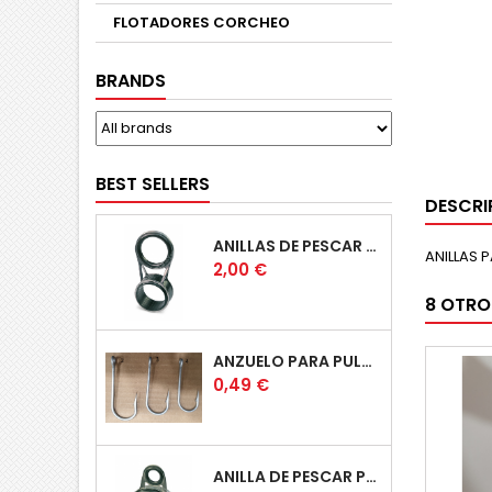
FLOTADORES CORCHEO
BRANDS
BEST SELLERS
DESCRI
ANILLAS DE PESCAR CAÑA TELESCOPICAS
ANILLAS 
Price
2,00 €
8 OTRO
ANZUELO PARA PULPERA
Price
0,49 €
ANILLA DE PESCAR PUENTE BAJO