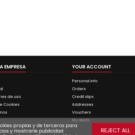
A EMPRESA
YOUR ACCOUNT
Personal info
al
Orders
nes de uso
Credit slips
de Cookies
Addresses
enos
Vouchers
My alerts
cookies propias y de terceros para
REJECT ALL
cios y mostrarle publicidad