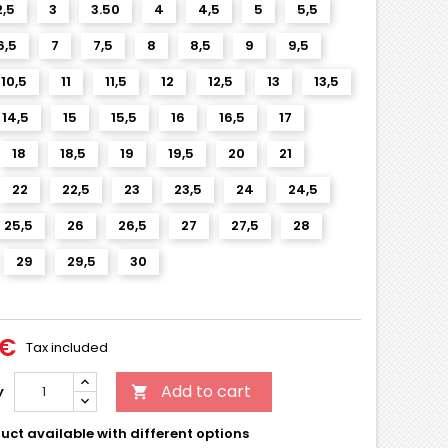
2,5
3
3.50
4
4,5
5
5,5
6,5
7
7,5
8
8,5
9
9,5
10,5
11
11,5
12
12,5
13
13,5
14,5
15
15,5
16
16,5
17
18
18,5
19
19,5
20
21
22
22,5
23
23,5
24
24,5
25,5
26
26,5
27
27,5
28
29
29,5
30
 €
Tax included
Add to cart
y

uct available with different options