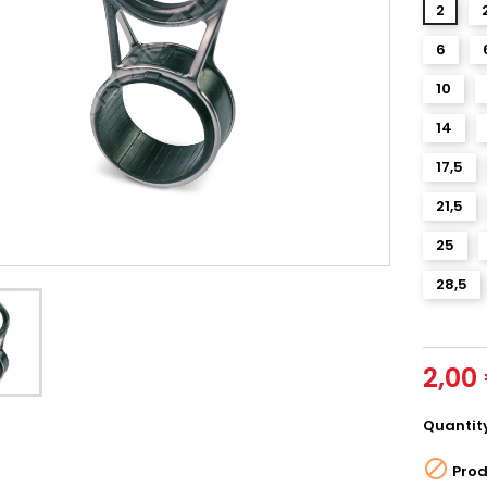
2
6
10
14
17,5
21,5
25
28,5
2,00
Quantit

Prod