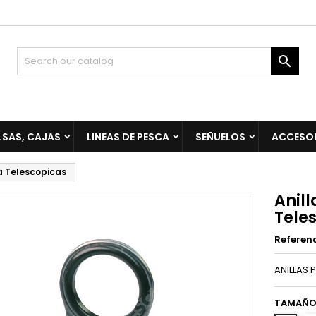

LSAS, CAJAS
LINEAS DE PESCA
SEÑUELOS
ACCESO
a Telescopicas
Anil
Tele
Referen
ANILLAS
TAMAÑO 