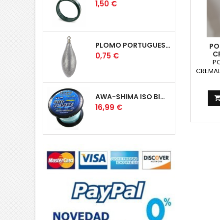
Price
1,50 €
PLOMO PORTUGUES ROLLING
PO
C
Price
0,75 €
A
P
CREMAL
INOXID
AWA-SHIMA ISO BIG GAME AZUL
Price
16,99 €