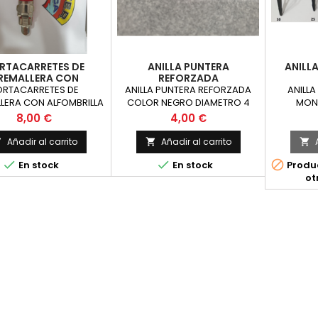
RTACARRETES DE
ANILLA PUNTERA
ANILL
REMALLERA CON
REFORZADA
LFOMBRILLA S6
ORTACARRETES DE
ANILLA PUNTERA REFORZADA
ANILL
LERA CON ALFOMBRILLA
COLOR NEGRO DIAMETRO 4
MONT
ABLE TAMAÑO 125 X 17
COLOR PLATA DIAMETRO 5
DISPON
Precio
Precio
8,00 €
4,00 €
MM
HASTA 
Añadir al carrito
Añadir al carrito






En stock
En stock
Produc
ot