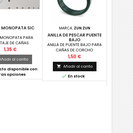
A MONOPATA SIC
MARCA:
ZUN ZUN
MAR
ANILLA DE PESCAR PUENTE
ANILLA
A MONOPATA PARA
BAJO
PUENTE 
AJE DE CAÑAS.
ANILLA DE PUENTE BAJO PARA
Anilla mo
IBLES EN TAMAÑO 6
Precio
1,35 €
CAÑAS DE CORCHO
largo en 
30. COLOR NEGRO
JAPONESAS...
bolognes
Precio
1,50 €
Añadir al carrito
Añadir al carrito
Aña


to disponible con
ras opciones


En stock
Producto
otra