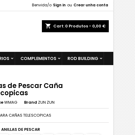
Benvida/o
Sign in
ou
Crear unha conta
shopping_cart
Cart:
0
Produtos - 0,00 €
RIOS
COMPLEMENTOS
ROD BUILDING
las de Pescar Caña
scopicas
ce
WMAG
Brand
ZUN ZUN
 PARA CAÑAS TELESCOPICAS
ANILLAS DE PESCAR