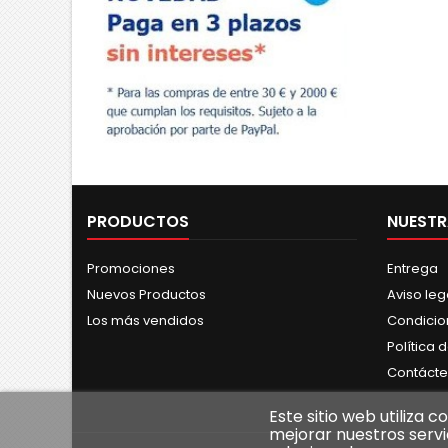
PRODUCTOS
NUESTR
Promociones
Entrega
Nuevos Productos
Aviso leg
Los más vendidos
Condicio
Política 
Contáct
Este sitio web utiliza 
mejorar nuestros servi