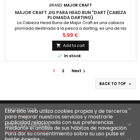
BRAND:
MAJOR CRAFT
MAJOR CRAFT JIG PARA HEAD BUN "DART (CABEZA
PLOMADA DARTING)
La Cabeza Head Buna de Major Craft es una cabeza
plomada destinada a la pesca a darting, es una de las
nuevas técnicas desarrolladas para la pesca a spinning en el
Price
5,99 €
mar
Add to cart


In stock
1
2
Next

BACK TO TOP


PRODUCTOS
Este sitio web utiliza cookies propias y de terceros
para mejorar nuestros servicios y mostrarle
publicidad relacionada con sus preferencias

NUESTRA EMPRESA
mediante el análisis de sus hábitos de navegación.
Para dar su consentimiento sobre su uso pulse el
botón Acepto.