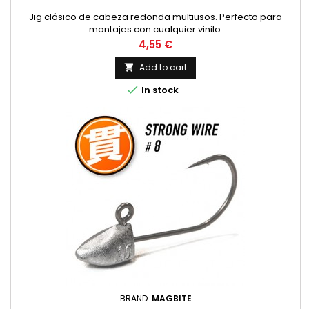
Jig clásico de cabeza redonda multiusos. Perfecto para
montajes con cualquier vinilo.
Price
4,55 €
Add to cart


In stock
BRAND:
MAGBITE