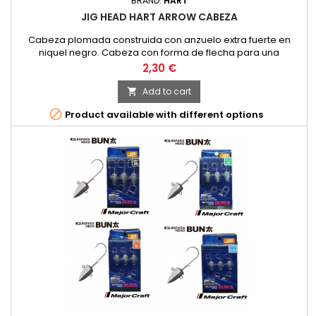
BRAND:
HART
JIG HEAD HART ARROW CABEZA
Cabeza plomada construida con anzuelo extra fuerte en
niquel negro. Cabeza con forma de flecha para una
profundización rápida. Gracias a su forma hidrodinámica se
Price
2,30 €
desliza a la perfección acompañando los movimientos del
señuelo Unidades por paquete Nº 1 5 unidades Nº2/0 4
Add to cart

unidades Nº 3/0 3 unidades Nº4/0 2 unidades

Product available with different options