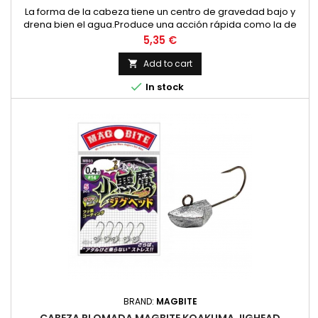
La forma de la cabeza tiene un centro de gravedad bajo y
drena bien el agua.Produce una acción rápida como la de
un pez carnada que huye.¡Ataca con acción rápida y apunta
Price
5,35 €
a mordiscos de reacción! Se puede utilizar de forma segura
no sólo para el jurel y el pez roca, sino también para una
Add to cart

amplia gama de objetivos, como el pez roca y el mero.Se

In stock
utiliza un...
BRAND:
MAGBITE