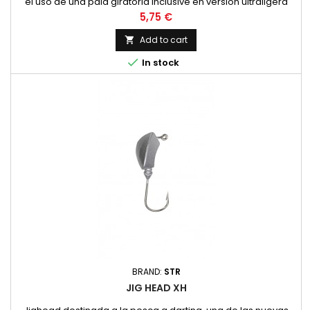
el uso de una pala giratoria inclusive en versión ultraligera
Price
5,75 €
Add to cart


In stock
BRAND:
STR
JIG HEAD XH