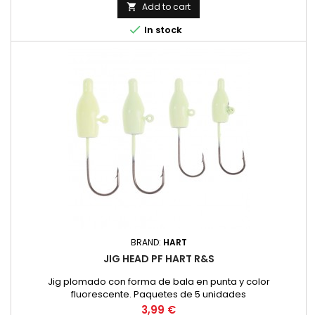
Add to cart


In stock
BRAND:
HART
JIG HEAD PF HART R&S
Jig plomado con forma de bala en punta y color
fluorescente. Paquetes de 5 unidades
Price
3,99 €