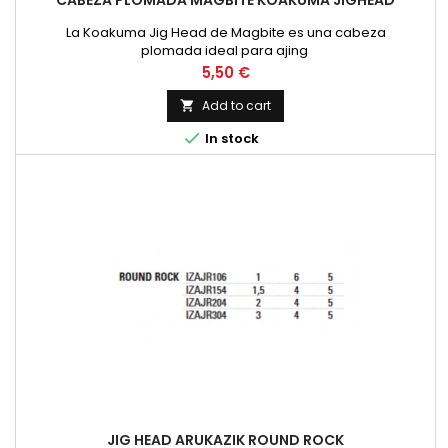
CABEZA PLOMADA MAGBITE KOAKUMA JIGHEAD
La Koakuma Jig Head de Magbite es una cabeza
plomada ideal para ajing
Price
5,50 €
Add to cart


In stock
JIG HEAD ARUKAZIK ROUND ROCK