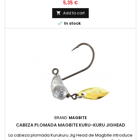
Price
5,35 €
Add to cart


In stock
BRAND:
MAGBITE
CABEZA PLOMADA MAGBITE KURU-KURU JIGHEAD
La cabeza plomada Kurukuru Jig Head de Magbite introduce