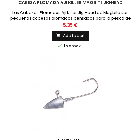
CABEZA PLOMADA AJI KILLER MAGBITE JIGHEAD
Las Cabezas Plomadas Aji Killer Jig Head de Magbite son
pequeñas cabezas plomadas pensadas para la pesca de
jureles, con pequeños y ligeros vinilos. Magbite monta las
Price
5,35 €
cabezas Plomadas Aji Killer Jig Head con anzuelo Decoy,
extra fino, ultra resistente y con una clavada letal.5 Unidades
Add to cart

por paquete

In stock