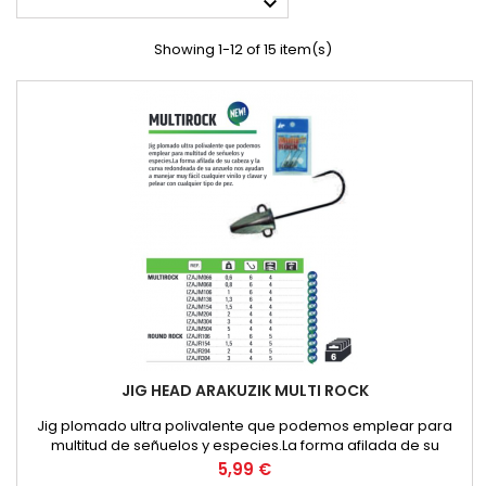

Showing 1-12 of 15 item(s)
JIG HEAD ARAKUZIK MULTI ROCK
Jig plomado ultra polivalente que podemos emplear para
multitud de señuelos y especies.La forma afilada de su
cabeza y la curva redondeada de su anzuelo nos ayudan a
Price
5,99 €
manejar muy fácil cualquier vinilo y clavar y pelear con